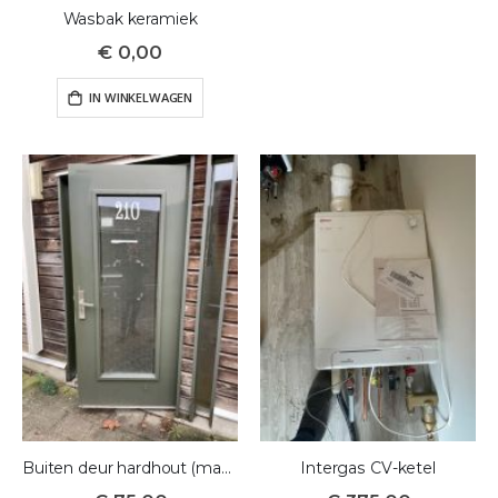
Wasbak keramiek
€ 0,00
IN WINKELWAGEN
Buiten deur hardhout (massief)
Intergas CV-ketel