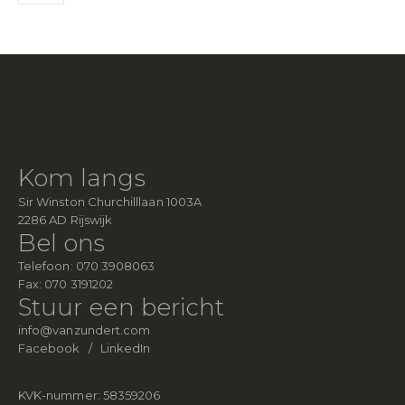
Kom langs
Sir Winston Churchilllaan 1003A
2286 AD Rijswijk
Bel ons
Telefoon:
070 3908063
Fax:
070 3191202
Stuur een bericht
info@vanzundert.com
Facebook
/
LinkedIn
KVK-nummer: 58359206