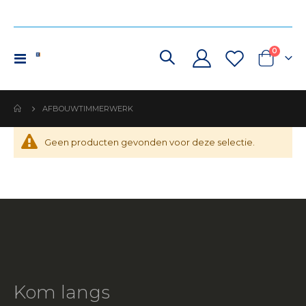
produc
0
Toggle
Cart
Nav
AFBOUWTIMMERWERK
Geen producten gevonden voor deze selectie.
Kom langs