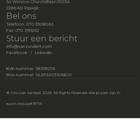
Sir Winston Churchilllaan 1003A
2286 AD Rijswijk
Bel ons
Telefoon:
070 3908063
Fax:
070 3191202
Stuur een bericht
info@vanzundert.com
Facebook
/
LinkedIn
KVK-nummer: 58359206
Btw-nummer: NL853003506B01
© Circulair Aanbod. 2026. All Rights Reserved. Alle prijzen zijn in
euro's inclusief BTW