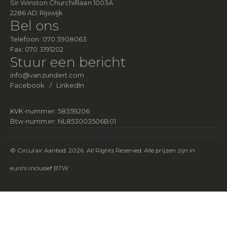
Sir Winston Churchilllaan 1003A
2286 AD Rijswijk
Bel ons
Telefoon:
070 3908063
Fax:
070 3191202
Stuur een bericht
info@vanzundert.com
Facebook
/
LinkedIn
KVK-nummer: 58359206
Btw-nummer: NL853003506B01
© Circulair Aanbod. 2026. All Rights Reserved. Alle prijzen zijn in
euro's inclusief BTW