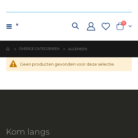
produc
0
Toggle
Cart
Nav
OVERIGE CATEGORIEEN
ALGEMEEN
Geen producten gevonden voor deze selectie.
Kom langs